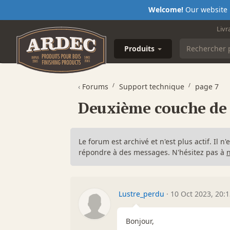
Welcome!
Our website i
Livr
Produits
‹
Forums
Support technique
page 7
Deuxième couche de 
Le forum est archivé et n'est plus actif. Il 
répondre à des messages. N'hésitez pas à
Lustre_perdu
·
10 Oct 2023, 20:
Bonjour,