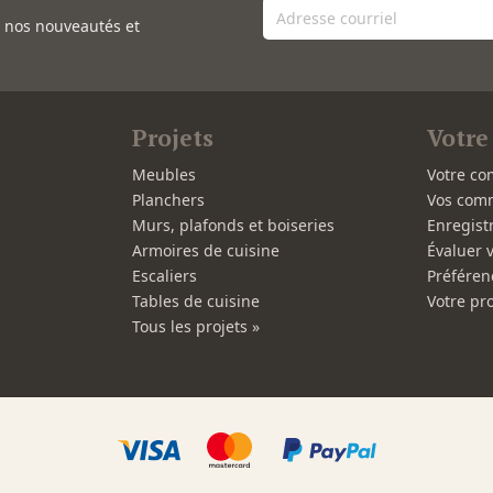
e nos nouveautés et
Projets
Votre
Meubles
Votre co
Planchers
Vos com
Murs, plafonds et boiseries
Enregist
Armoires de cuisine
Évaluer 
Escaliers
Préféren
Tables de cuisine
Votre pro
Tous les projets »