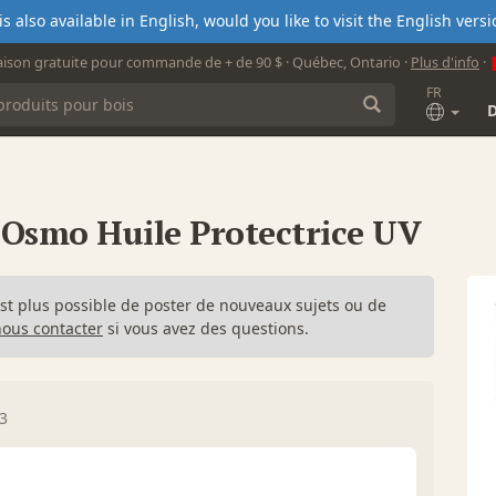
s also available in English, would you like to visit the English ver
aison gratuite pour commande de + de 90 $ · Québec, Ontario ·
Plus d'info
·
FR
Osmo Huile Protectrice UV
n'est plus possible de poster de nouveaux sujets ou de
nous contacter
si vous avez des questions.
13