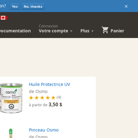
×
sion?
Yes
No, thanks
Connexion
Documentation
Votre compte
Plus
Panier
Huile Protectrice UV
de Osmo
(4)
3,50 $
à partir de
Pinceau Osmo
de Osmo