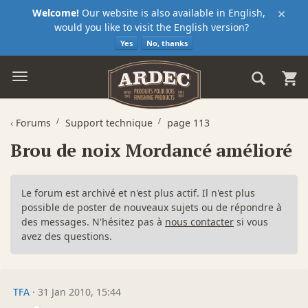
×
Welcome!
Our website is also available in English,
would you like to visit the English version?
Yes
No, thanks
‹
Forums
Support technique
page 113
Brou de noix Mordancé amélioré
Le forum est archivé et n'est plus actif. Il n'est plus
possible de poster de nouveaux sujets ou de répondre à
des messages. N'hésitez pas à
nous contacter
si vous
avez des questions.
TFA
·
31 Jan 2010, 15:44