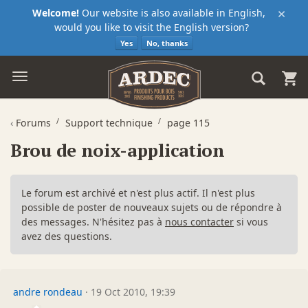
×
Welcome!
Our website is also available in English,
would you like to visit the English version?
Yes
No, thanks
‹
Forums
Support technique
page 115
Brou de noix-application
Le forum est archivé et n'est plus actif. Il n'est plus
possible de poster de nouveaux sujets ou de répondre à
des messages. N'hésitez pas à
nous contacter
si vous
avez des questions.
andre rondeau
·
19 Oct 2010, 19:39