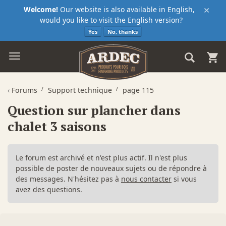
×
Welcome!
Our website is also available in English,
would you like to visit the English version?
Yes
No, thanks
‹
Forums
Support technique
page 115
Question sur plancher dans
chalet 3 saisons
Le forum est archivé et n'est plus actif. Il n'est plus
possible de poster de nouveaux sujets ou de répondre à
des messages. N'hésitez pas à
nous contacter
si vous
avez des questions.