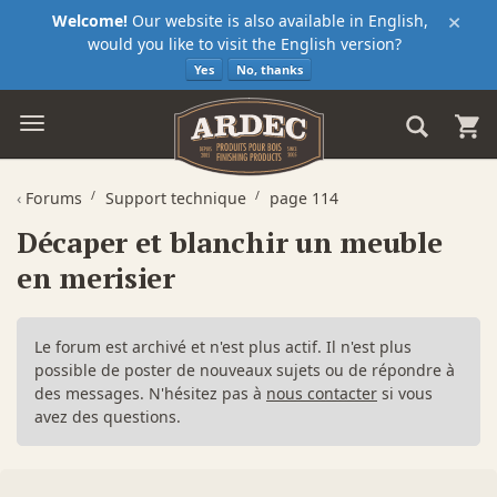
×
Welcome!
Our website is also available in English,
would you like to visit the English version?
Yes
No, thanks
‹
Forums
Support technique
page 114
Décaper et blanchir un meuble
en merisier
Le forum est archivé et n'est plus actif. Il n'est plus
possible de poster de nouveaux sujets ou de répondre à
des messages. N'hésitez pas à
nous contacter
si vous
avez des questions.