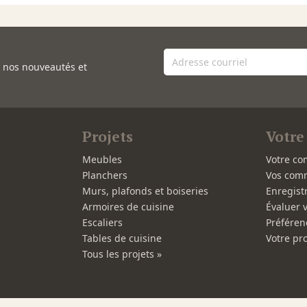
e nos nouveautés et
Projets
Votre
Meubles
Votre co
Planchers
Vos com
Murs, plafonds et boiseries
Enregist
Armoires de cuisine
Évaluer 
Escaliers
Préféren
Tables de cuisine
Votre pro
Tous les projets »