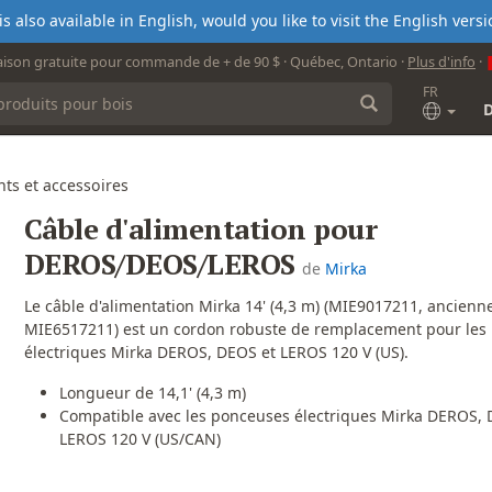
s also available in English, would you like to visit the English ver
aison gratuite pour commande de + de 90 $ · Québec, Ontario ·
Plus d'info
·
FR
ts et accessoires
Câble d'alimentation pour
DEROS/DEOS/LEROS
de
Mirka
Le câble d'alimentation Mirka 14' (4,3 m) (MIE9017211, ancien
MIE6517211) est un cordon robuste de remplacement pour les
électriques Mirka DEROS, DEOS et LEROS 120 V (US).
Longueur de 14,1' (4,3 m)
Compatible avec les ponceuses électriques Mirka DEROS, 
LEROS 120 V (US/CAN)