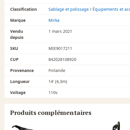
Classification
Sablage et polissage
/
Équipements et ac
Marque
Mirka
Vendu
1 mars 2021
depuis
SKU
MIE9017211
CUP
842028108920
Provenance
Finlande
Longueur
14' (4,3m)
Voltage
110v
Produits complémentaires