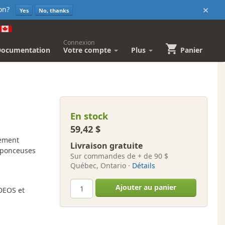
×
sion?
Yes
No, thanks
Connexion
Documentation
Votre compte
Plus
Panier
En stock
59,42 $
nement
Livraison gratuite
 ponceuses
Sur commandes de + de 90 $
Québec, Ontario ·
Détails
Ajouter au panier
DEOS et