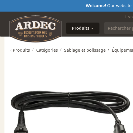
Welcome!
Our website i
Livr
Produits
‹
Produits
Catégories
Sablage et polissage
Équipemen