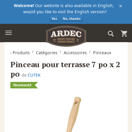
×
Welcome!
Our website is also available in English,
would you like to visit the English version?
Yes
No, thanks
‹
Produits
Catégories
Accessoires
Pinceaux
Pinceau pour terrasse 7 po x 2
po
de
CUTEK
Nouveauté