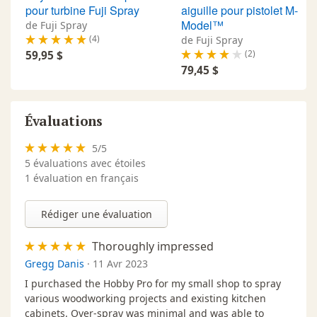
pour turbine Fuji Spray
aiguille pour pistolet M-
seulement la performance de votre turbine, mais
Model™
de Fuji Spray
rendent aussi votre travail plus simple, plus rapide et
(4)
de Fuji Spray
plus agréable.
(2)
59,95 $
Toutes nos FAQ sur les systèmes HVLP
79,45 $
Comment obtenir une finition de niveau
professionnel?
Évaluations
Quels sont les avantages des pistolets HVLP pour la
finition du bois?
5
/
5
Quels sont les avantages du système PPS Série 2.0
5
évaluations avec étoiles
de 3M?
1 évaluation en français
Est-il possible d'utiliser des boyaux Fuji sur une
turbine de marque Lemmer?
Quand devrait-on remplacer l'aiguille d'un pistolet
Rédiger une évaluation
HVLP?
Comment fonctionnent les pulvérisateurs ou
Thoroughly impressed
systèmes HVLP?
Gregg Danis
·
11 Avr 2023
Aie-je vraiment besoin de 2 pistolets si j'utilise des
produits a base d'eau et de solvants?
I purchased the Hobby Pro for my small shop to spray
Peut-on vaporiser tous les types de vernis?
various woodworking projects and existing kitchen
Pourquoi devrait-on éviter l'application de
cabinets. Over-spray was minimal and was able to