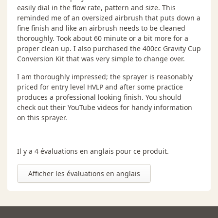
peintures décoratives au pistolet?
easily dial in the flow rate, pattern and size. This
Qu'est-ce qui peut causer la surchauffe de la
reminded me of an oversized airbrush that puts down a
turbine d'un systeme HVLP?
fine finish and like an airbrush needs to be cleaned
Est-il possible d'utiliser une aiguille d'une autre
thoroughly. Took about 60 minute or a bit more for a
marque avec un pistolet Fuji?
proper clean up. I also purchased the 400cc Gravity Cup
Pulvérisation sèche : causes, solutions et
Conversion Kit that was very simple to change over.
prévention
I am thoroughly impressed; the sprayer is reasonably
Comment déterminer la taille de l'aiguille
priced for entry level HVLP and after some practice
nécessaire pour vaporiser mon produit?
produces a professional looking finish. You should
Quelle grosseur d'aiguille dois-je utiliser pour
check out their YouTube videos for handy information
l'application de laque colorée?
on this sprayer.
Reconnaître et corriger le problème de peau
d’orange lors d’une finition par pulvérisation
Il y a 4 évaluations en anglais pour ce produit.
Afficher les évaluations en anglais