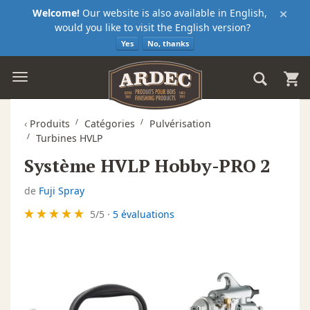
×
Welcome!
Our website is also available in English,
would you like to visit the English version?
Yes
No, thanks
‹
Produits
Catégories
Pulvérisation
Turbines HVLP
Système HVLP Hobby-PRO 2
de
Fuji Spray
5
/
5
·
5 évaluations