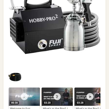
00:30
03:20
03:28
Welcome to Fuji
What's in the Box? |
What's in the Box? |