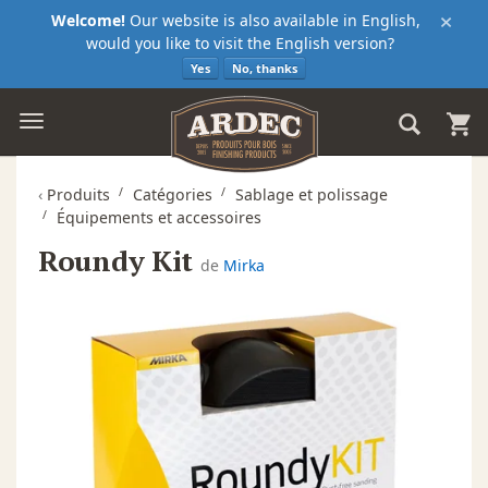
×
Welcome!
Our website is also available in English,
would you like to visit the English version?
Yes
No, thanks
‹
Produits
Catégories
Sablage et polissage
Équipements et accessoires
Roundy Kit
de
Mirka