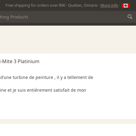
Free shipping for orders over $90 · Quebec, Ontario ·
More info
·
i-Mite 3 Platinium
 d’une turbine de peinture , il y a tellement de
ine et je suis entièrement satisfait de mon