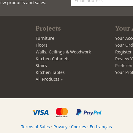
new products and sales.
Projects
Your 
Furniture
Your Acc
Floors
Your Ord
Walls, Ceilings & Woodwork
Registe
Kitchen Cabinets
Review Y
Stairs
Preferen
Kitchen Tables
Your Prof
All Products »
Terms of Sales
·
Privacy
·
Cookies
·
En français