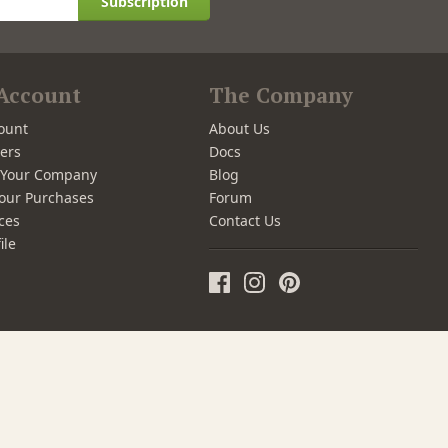
Subscription
Account
The Company
ount
About Us
ers
Docs
r Your Company
Blog
our Purchases
Forum
ces
Contact Us
ile