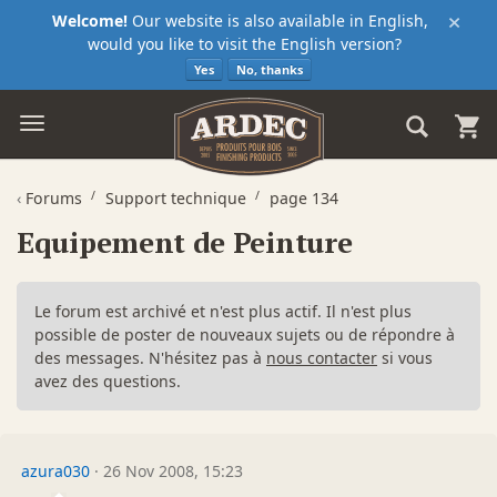
×
Welcome!
Our website is also available in English,
would you like to visit the English version?
Yes
No, thanks
‹
Forums
Support technique
page 134
Equipement de Peinture
Le forum est archivé et n'est plus actif. Il n'est plus
possible de poster de nouveaux sujets ou de répondre à
des messages. N'hésitez pas à
nous contacter
si vous
avez des questions.
azura030
·
26 Nov 2008, 15:23