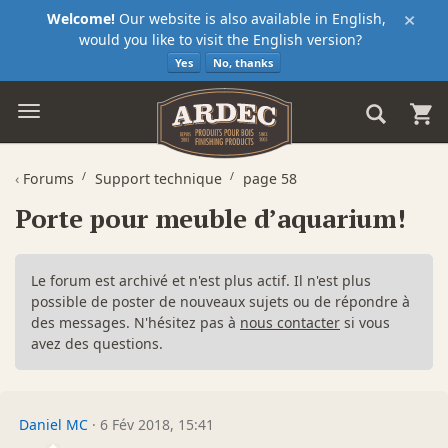
×
Welcome!
Our website is also available in English,
would you like to visit the English version?
Yes
No, thanks
‹
Forums
Support technique
page 58
Porte pour meuble d’aquarium!
Le forum est archivé et n'est plus actif. Il n'est plus
possible de poster de nouveaux sujets ou de répondre à
des messages. N'hésitez pas à
nous contacter
si vous
avez des questions.
Daniel MC
·
6 Fév 2018, 15:41