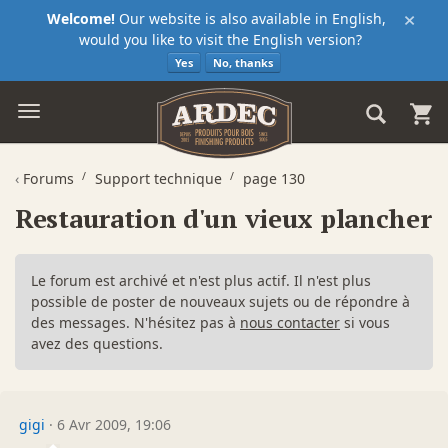
×
Welcome!
Our website is also available in English,
would you like to visit the English version?
Yes
No, thanks
‹
Forums
Support technique
page 130
Restauration d'un vieux plancher
Le forum est archivé et n'est plus actif. Il n'est plus
possible de poster de nouveaux sujets ou de répondre à
des messages. N'hésitez pas à
nous contacter
si vous
avez des questions.
gigi
·
6 Avr 2009, 19:06