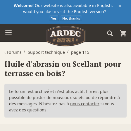
×
Welcome!
Our website is also available in English,
would you like to visit the English version?
Yes
No, thanks
‹
Forums
Support technique
page 115
Huile d'abrasin ou Scellant pour
terrasse en bois?
Le forum est archivé et n'est plus actif. Il n'est plus
possible de poster de nouveaux sujets ou de répondre à
des messages. N'hésitez pas à
nous contacter
si vous
avez des questions.