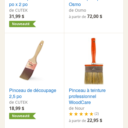
po x 2 po
Osmo
de CUTEK
de Osmo
31,99 $
72,00 $
à partir de
Nouveauté
Pinceau de découpage
Pinceau à teinture
2,5 po
professionnel
WoodCare
de CUTEK
18,99 $
de Nour
(2)
Nouveauté
22,95 $
à partir de