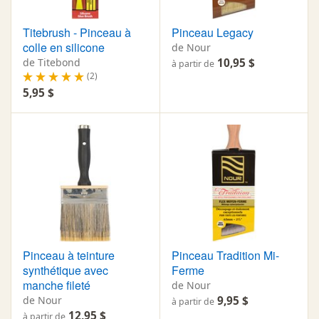
Titebrush - Pinceau à
Pinceau Legacy
colle en silicone
de Nour
de Titebond
10,95 $
à partir de
(2)
5,95 $
Pinceau à teinture
Pinceau Tradition Mi-
synthétique avec
Ferme
manche fileté
de Nour
de Nour
9,95 $
à partir de
12,95 $
à partir de