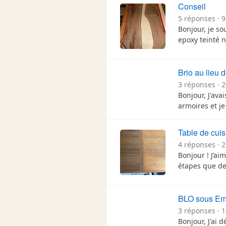
Conseil
5 réponses · 9
Bonjour, je so
epoxy teinté no
Brio au lieu 
3 réponses · 2
Bonjour, J'av
armoires et je
Table de cuis
4 réponses · 
Bonjour ! J’ai
étapes que de
BLO sous Em
3 réponses · 1
Bonjour, J'ai d