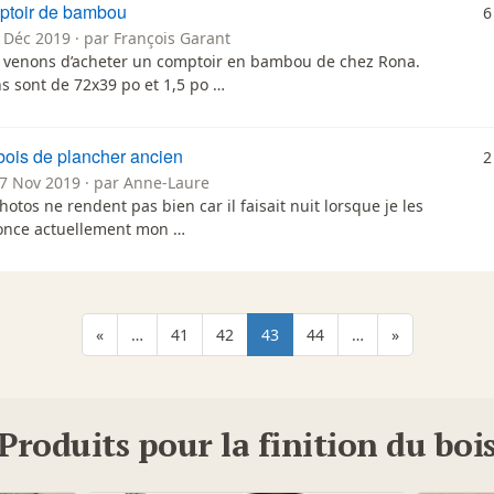
ptoir de bambou
6
 Déc 2019 · par François Garant
 venons d’acheter un comptoir en bambou de chez Rona.
s sont de 72x39 po et 1,5 po …
bois de plancher ancien
2
17 Nov 2019 · par Anne-Laure
hotos ne rendent pas bien car il faisait nuit lorsque je les
 ponce actuellement mon …
«
…
41
42
43
44
…
»
Produits pour la finition du boi