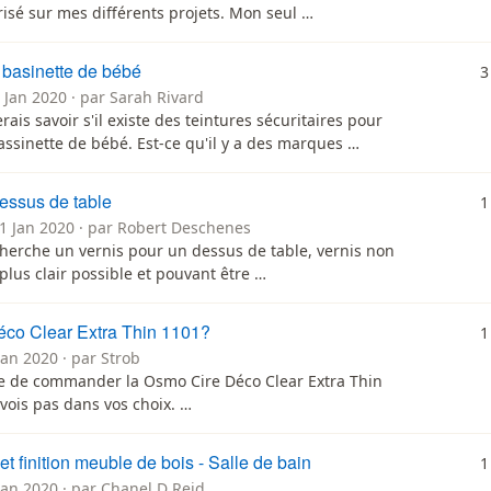
risé sur mes différents projets. Mon seul …
 basinette de bébé
3
 Jan 2020 · par Sarah Rivard
erais savoir s'il existe des teintures sécuritaires pour
assinette de bébé. Est-ce qu'il y a des marques …
essus de table
1
11 Jan 2020 · par Robert Deschenes
cherche un vernis pour un dessus de table, vernis non
 plus clair possible et pouvant être …
co Clear Extra Thin 1101?
1
Jan 2020 · par Strob
le de commander la Osmo Cire Déco Clear Extra Thin
 vois pas dans vos choix. …
et finition meuble de bois - Salle de bain
1
Jan 2020 · par Chanel D Reid