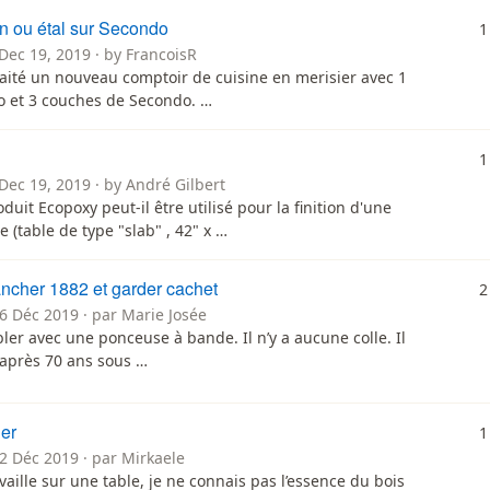
on ou étal sur Secondo
1
Dec 19, 2019 · by FrancoisR
traité un nouveau comptoir de cuisine en merisier avec 1
 et 3 couches de Secondo. …
1
Dec 19, 2019 · by André Gilbert
duit Ecopoxy peut-il être utilisé pour la finition d'une
 (table de type "slab" , 42" x …
ancher 1882 et garder cachet
2
6 Déc 2019 · par Marie Josée
ler avec une ponceuse à bande. Il n’y a aucune colle. Il
 après 70 ans sous …
er
1
2 Déc 2019 · par Mirkaele
availle sur une table, je ne connais pas l’essence du bois