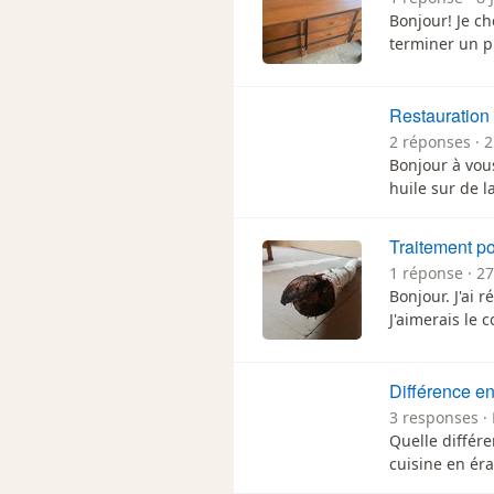
Bonjour! Je c
terminer un pr
Restauration
2 réponses · 
Bonjour à vous
huile sur de l
Traitement p
1 réponse · 2
Bonjour. J'ai 
J'aimerais le 
Différence en
3 responses · 
Quelle différ
cuisine en ér