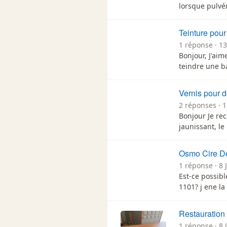
lorsque pulvé
Teinture pour
1 réponse · 13
Bonjour, J'aim
teindre une b
Vernis pour d
2 réponses · 
Bonjour Je re
jaunissant, le
Osmo Cire Dé
1 réponse · 8 
Est-ce possib
1101? j ene la
Restauration 
1 réponse · 8 