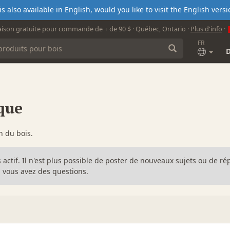
s also available in English, would you like to visit the English ver
aison gratuite pour commande de + de 90 $ · Québec, Ontario ·
Plus d'info
·
FR
que
n du bois.
s actif. Il n'est plus possible de poster de nouveaux sujets ou de 
 vous avez des questions.