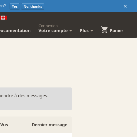
×
sion?
Yes
No, thanks
Connexion
Documentation
Votre compte
Plus
Panier
répondre à des messages.
Vus
Dernier message