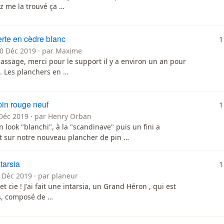
ez me la trouvé ça …
rte en cèdre blanc
1
10 Déc 2019 · par Maxime
assage, merci pour le support il y a environ un an pour
. Les planchers en …
pin rouge neuf
1
 Déc 2019 · par Henry Orban
 look "blanchi", à la "scandinave" puis un fini a
t sur notre nouveau plancher de pin …
ntarsia
1
 Déc 2019 · par planeur
t cie ! J'ai fait une intarsia, un Grand Héron , qui est
s, composé de …