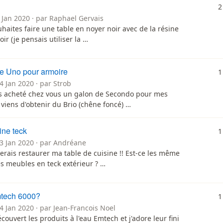
2
 Jan 2020 · par Raphael Gervais
uhaites faire une table en noyer noir avec de la résine
ir (je pensais utiliser la …
de Uno pour armoire
1
4 Jan 2020 · par Strob
ais acheté chez vous un galon de Secondo pour mes
 viens d'obtenir du Brio (chêne foncé) …
ine teck
1
23 Jan 2020 · par Andréane
merais restaurer ma table de cuisine !! Est-ce les même
s meubles en teck extérieur ? …
tech 6000?
1
4 Jan 2020 · par Jean-Francois Noel
écouvert les produits à l'eau Emtech et j'adore leur fini