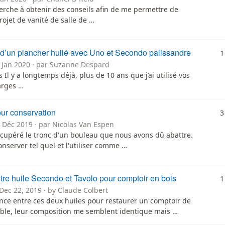
herche à obtenir des conseils afin de me permettre de
ojet de vanité de salle de …
 d’un plancher huilé avec Uno et Secondo palissandre
1
2 Jan 2020 · par Suzanne Despard
 Il y a longtemps déjà, plus de 10 ans que j’ai utilisé vos
arges …
our conservation
3
7 Déc 2019 · par Nicolas Van Espen
récupéré le tronc d'un bouleau que nous avons dû abattre.
conserver tel quel et l'utiliser comme …
tre huile Secondo et Tavolo pour comptoir en bois
1
Dec 22, 2019 · by Claude Colbert
ence entre ces deux huiles pour restaurer un comptoir de
able, leur composition me semblent identique mais …